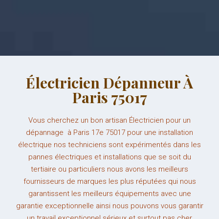
Électricien Dépanneur À
Paris 75017
Vous cherchez un bon artisan Électricien pour un
dépannage à Paris 17e 75017 pour une installation
électrique nos techniciens sont expérimentés dans les
pannes électriques et installations que se soit du
tertiaire ou particuliers nous avons les meilleurs
fournisseurs de marques les plus réputées qui nous
garantissent les meilleurs é
quipements
avec une
garantie
exceptionnelle
ainsi
nous pouvons vous garantir
un travail
exceptionnel
sérieux
et surtout pas cher