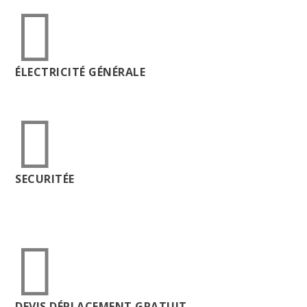

ÉLECTRICITÉ GÉNÉRALE

SECURITÉE

DEVIS DÉPLACEMENT GRATUIT