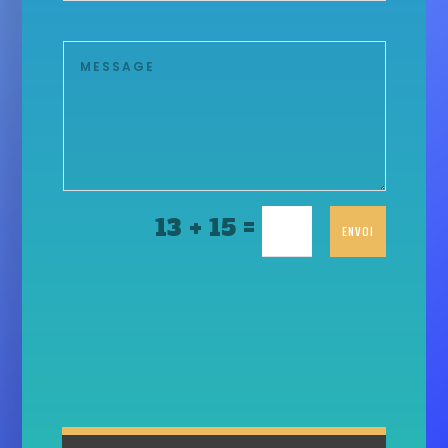
=
13 + 15
ENVOI