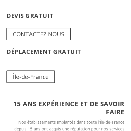
DEVIS GRATUIT
Nos devis sont gratuits par mail ou sur rendes-vous
CONTACTEZ NOUS
DÉPLACEMENT GRATUIT
Nous intervenons dans toute l’Île-de-France en moins de 30
minutes 24h/24 et 7j/7 et jours fériés
Île-de-France
15 ANS EXPÉRIENCE ET DE SAVOIR
FAIRE
Nos établissements implantés dans toute l’Île-de-France
depuis 15 ans ont acquis une réputation pour nos services